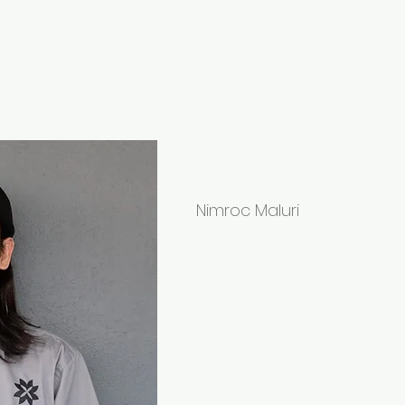
ma
Tentang Kami
Cawangan
Hubungi
Tempah
Faza
Nimroc Maluri