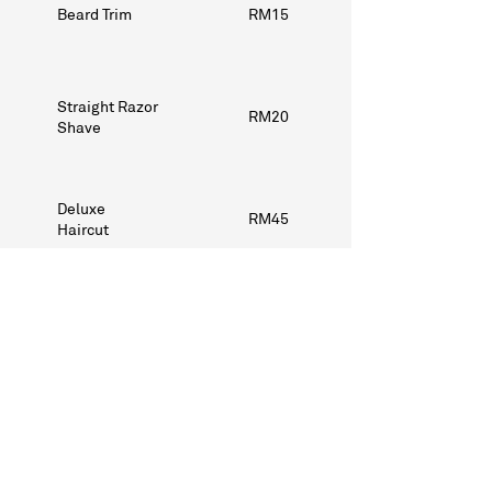
Beard Trim
RM15
Straight Razor
RM20
Shave
Deluxe
RM45
Haircut
Premium
RM60
Haircut
Exclusive
RM65
Haircut