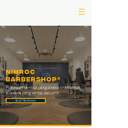
NIMROC
Barbershop®
Potongan rambut yang direka khas untuk
suasana yang santai dan unik.
BUAT TEMPAHAN