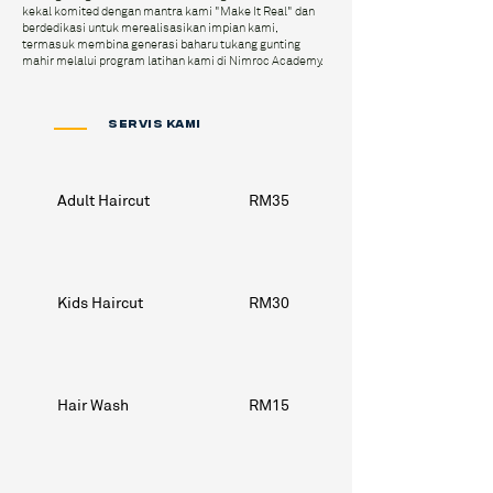
kekal komited dengan mantra kami "Make It Real" dan
berdedikasi untuk merealisasikan impian kami,
termasuk membina generasi baharu tukang gunting
mahir melalui program latihan kami di Nimroc Academy.
SERVIS KAMI
Adult Haircut
RM35
Kids Haircut
RM30
Hair Wash
RM15