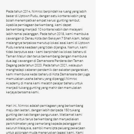
Pada tahun 2014, Nimroc berpindah ke ruang yang lebih
besar di Uptown Pudu, dengan satu kontena kabin yang
boleh menempatkan empat kerusi gunting rambut.
Apabila perniagaan berkembang, kami dapat
berkembang menjadi 10 kontena kabin dan melayani
lebih ramai pelanggan. Pada tahun 2018, kami membuka
cawangan di Danau Kota dan Seksyen 7 Shah Alam, tetapi
malangnya terpaksa menutup lokasi asal kami di Uptown
Pudu kerana keadaan yang tidak dijangka. Namun, kami
tidak berputus asa - kami berpindah ke lokasi baharu di
Taman Maluri dan terus berkembang dengan membuka
dua lagi cawangan di Damansara Perdana dan Taman
Dagang pada tahun 2020. Pada tahun 2021, walaupun
menghadapi cabaran pandemik dan sekatan pergerakan,
kami membuka kedai baharu di Kota Damansara dan juga
memulakan usaha baharu yang dipanggil Nimroc
Academy, di mana kami melatih pelajar baharu untuk
menjadi tukang gunting yang mahir dan memulakan
kerjaya bersama kami.
Hari ini, Nimroc adalah perniagaan yang berkembang
maju dan lestari, dengan lebih daripada 150 tukang
gunting dan kakitangan pengurusan. Matlamat kami
adalah untuk terus berkembang dan menyediakan
perkhidmatan yang cemerlang kepada pelanggan di
seluruh Malaysia, sambil mencipta peluang pekerjaan
untuk golongan muda meneruskan legasi kami. Kami