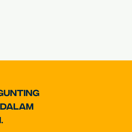
gunting
 dalam
.