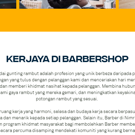
Kerjaya di barbershop
ai gunting rambut adalah profesion yang unik berbeza daripada pek
gan yang tulus dengan pelanggan kami dan menceriakan hari me
dan memberi khidmat nasihat kepada pelanggan. Membina hubu
mi gaya rambut yang mereka gemari, dan meningkatkan keyakinan
potongan rambut yang sesuai.
uang kerja yang harmoni, selesa dan budaya kerja secara berpa
 dan menarik kepada setiap pelanggan. Selain itu, Barber di Nim
gan program khidmat masyarakat bagi membolehkan Barber membe
ecara percuma disamping mendekati komuniti yang kurang bernas