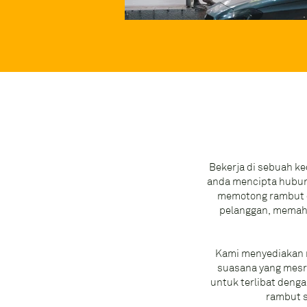
Bekerja di sebuah ked
anda mencipta hubun
memotong rambut 
pelanggan, memaha
Kami menyediakan r
suasana yang mesra
untuk terlibat den
rambut s