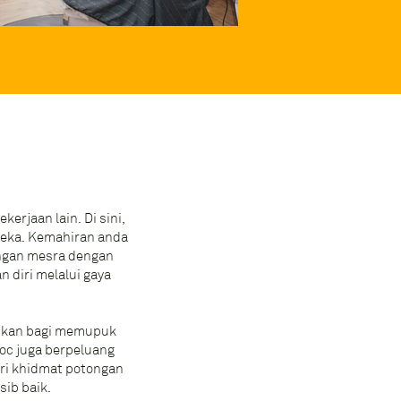
erjaan lain. Di sini,
reka. Kemahiran anda
ngan mesra dengan
 diri melalui gaya
sukan bagi memupuk
roc juga berpeluang
ri khidmat potongan
ib baik.